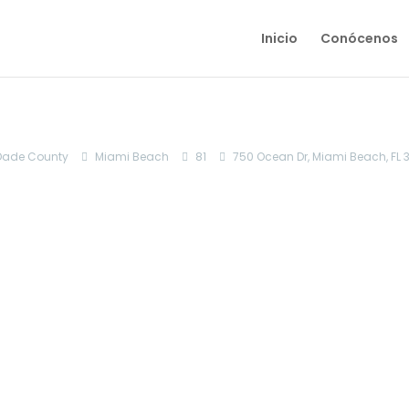
Inicio
Conócenos
Dade County
Miami Beach
81
750 Ocean Dr, Miami Beach, FL 