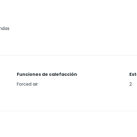
ndas
Funciones de calefacción
Es
Forced air
2