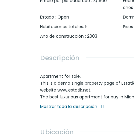
Precio por pie cuadrado
:
S/.600
Fech
años
Estado
:
Open
Dormi
Habitaciones totales
:
5
Piso
Año de construcción
:
2003
Descripción
Apartment for sale.
This is a demo single property page of Estatik
website www.estatik.net.
The best luxurious apartment for buy in Miam
appointment with your agent.
Mostrar toda la descripción
Ubicación