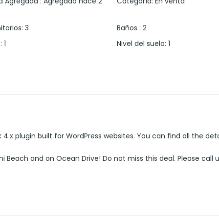
a Agregada
:
Agregado hace 2
Categoría
:
En venta
torios
:
3
Baños
:
2
s
:
1
Nivel del suelo
:
1
 4.x plugin built for WordPress websites. You can find all the det
i Beach and on Ocean Drive! Do not miss this deal. Please call 