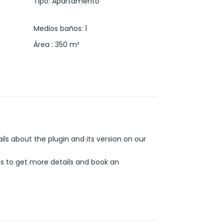
Tipo
:
Apartamento
Medios baños
:
1
Área
:
350
m²
ails about the plugin and its version on our
us to get more details and book an