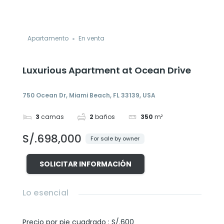
Apartamento
En venta
Luxurious Apartment at Ocean Drive
750 Ocean Dr, Miami Beach, FL 33139, USA
3
camas
2
baños
350
m²
S/.698,000
For sale by owner
SOLICITAR INFORMACIÓN
Lo esencial
Precio por pie cuadrado
:
S/.600