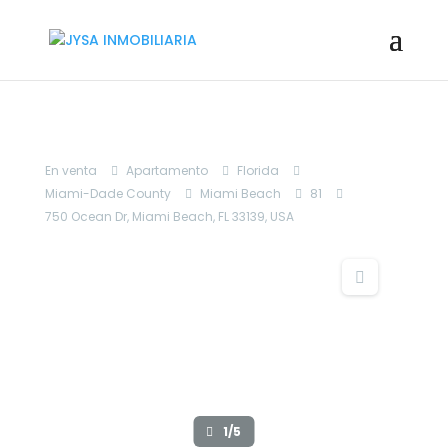
En venta
Apartamento
Florida
Miami-Dade County
Miami Beach
81
750 Ocean Dr, Miami Beach, FL 33139, USA
1/5