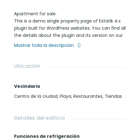
Apartment for sale.
This is a demo single property page of Estatik 4.x
plugin built for WordPress websites. You can find all
the details about the plugin and its version on our
website www.estatik.net.
Mostrar toda la descripción
The best luxurious apartment for buy in Miami
Beach and on Ocean Drive! Do not miss this deal.
Please call us to get more details and book an
Ubicación
appointment with your agent.
Vecindario
Centro de la ciudad
,
Playa
,
Restaurantes
,
Tiendas
Detalles del edificio
Funciones de refrigeración